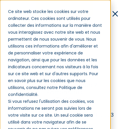
Démo
Ce site web stocke les cookies sur votre
ordinateur. Ces cookies sont utilisés pour
Contact
collecter des informations sur la manière dont
vous interagissez avec notre site web et nous
Connexion
permettent de nous souvenir de vous. Nous
utilisons ces informations afin d'améliorer et
de personnaliser votre expérience de
À quoi ressemble, et
navigation, ainsi que pour les données et les
Logiciel
ressemblera, le métier
indicateurs concernant nos visiteurs à la fois
Clients
sur ce site web et sur d'autres supports. Pour
de responsable
Blog
en savoir plus sur les cookies que nous
Qui sommes-nous ?
formation
utilisons, consultez notre Politique de
Partenaires
confidentialité.
Tarifs
Si vous refusez l'utilisation des cookies, vos
informations ne seront pas suivies lors de
Management de la formation – 21/11/2023
votre visite sur ce site. Un seul cookie sera
utilisé dans votre navigateur afin de se