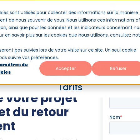
Démo
Contact
Conne
kies sont utilisés pour collecter des informations sur la manière
nt de nous souvenir de vous. Nous utilisons ces informations af
ion, ainsi que pour les données et les indicateurs concernant no
es-nous ?
Partenaires
Tarifs
Logiciel
our en savoir plus sur les cookies que nous utilisons, consultez no
Clients
seront pas suivies lors de votre visite sur ce site. Un seul cookie
Blog
 pas suivre vos préférences.
Qui sommes-nous ?
amètres du
Accepter
Refuser
kies
Partenaires
Obtenir mon
imation
Réponse immédiat
Tarifs
 votre projet
et du retour
ent