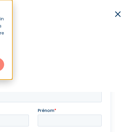
xion
in
s
Démo
Contact
Connexion
tre
 estimation personnalisée
e sur votre projet, suivi du conseil d'un expert