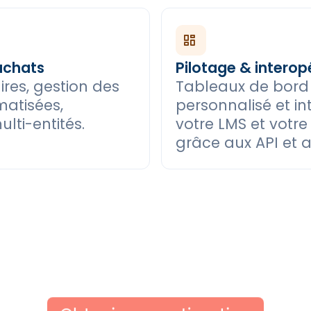
achats
Pilotage & interopé
res, gestion des
Tableaux de bord 
matisées,
personnalisé et in
lti-entités.
votre LMS et votr
grâce aux API et 