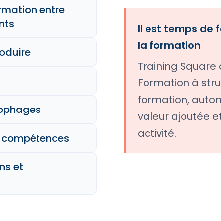
rmation entre
nts
Il est temps de 
la formation
oduire
Training Square 
Formation à stru
formation, autom
nophages
valeur ajoutée et
activité.
es compétences
ns et