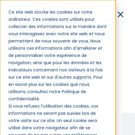
Démo
Ce site web stocke les cookies sur votre
ordinateur. Ces cookies sont utilisés pour
Contact
collecter des informations sur la manière dont
Le blog
de la formation
vous interagissez avec notre site web et nous
Connexion
permettent de nous souvenir de vous. Nous
utilisons ces informations afin d'améliorer et
de personnaliser votre expérience de
navigation, ainsi que pour les données et les
Logiciel
indicateurs concernant nos visiteurs à la fois
Clients
sur ce site web et sur d'autres supports. Pour
Blog
en savoir plus sur les cookies que nous
Qui sommes-nous ?
utilisons, consultez notre Politique de
Partenaires
confidentialité.
Tarifs
Si vous refusez l'utilisation des cookies, vos
informations ne seront pas suivies lors de
Logiciel de gestion de
votre visite sur ce site. Un seul cookie sera
formation : pourquoi Excel et les
utilisé dans votre navigateur afin de se
e-mails ne suffisent plus en