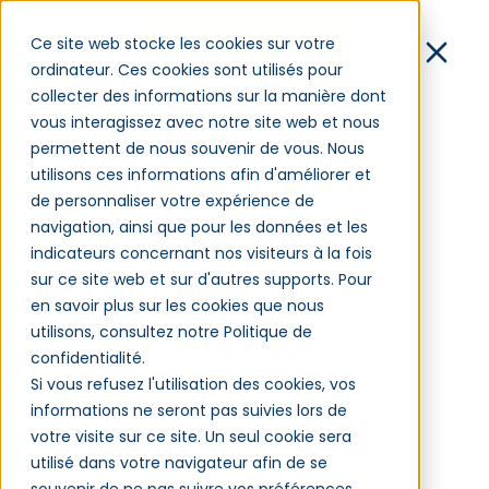
Démo
Ce site web stocke les cookies sur votre
ordinateur. Ces cookies sont utilisés pour
Contact
collecter des informations sur la manière dont
vous interagissez avec notre site web et nous
Connexion
permettent de nous souvenir de vous. Nous
utilisons ces informations afin d'améliorer et
de personnaliser votre expérience de
Bilan formation : ce que
navigation, ainsi que pour les données et les
Logiciel
doit savoir et décider le
indicateurs concernant nos visiteurs à la fois
Clients
sur ce site web et sur d'autres supports. Pour
CSE
Blog
en savoir plus sur les cookies que nous
Qui sommes-nous ?
utilisons, consultez notre Politique de
Partenaires
confidentialité.
Tarifs
Si vous refusez l'utilisation des cookies, vos
Gestion de la formation - Réglementation
informations ne seront pas suivies lors de
votre visite sur ce site. Un seul cookie sera
utilisé dans votre navigateur afin de se