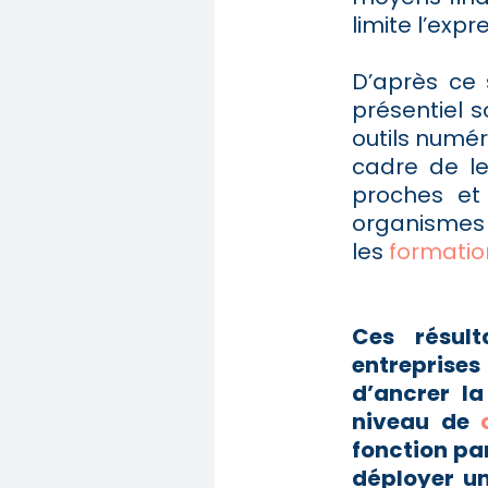
limite l’exp
D’après ce 
présentiel so
outils numé
cadre de le
proches et
organismes 
les
formatio
Ces résult
entreprises
d’ancrer la
niveau de
fonction pa
déployer un