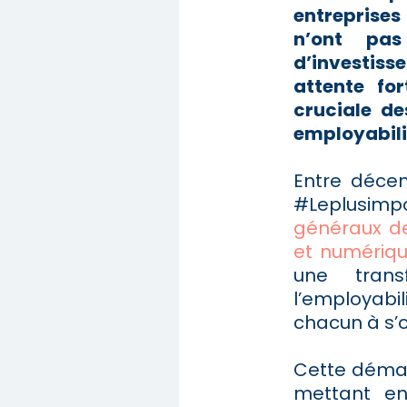
entreprises 
n’ont pa
d’investiss
attente fo
cruciale d
employabili
Entre décem
#Leplusimp
généraux de
et numériqu
une trans
l’employab
chacun à s’o
Cette démar
mettant en