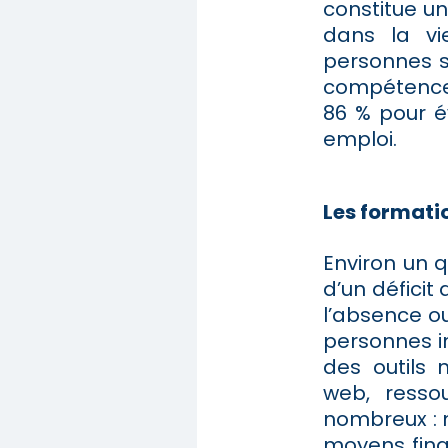
constitue un
dans la vi
personnes s
compétences
86 % pour é
emploi.
Les formatio
Environ un q
d’un défici
l’absence ou
personnes in
des outils 
web, ressou
nombreux : 
moyens fina