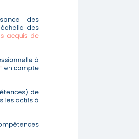
ssance des
échelle des
es acquis de
ssionnelle à
F
en compte
pétences) de
s les actifs à
 compétences