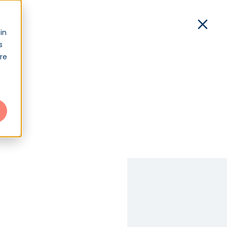
xion
in
s
Démo
Contact
Connexion
tre
 de