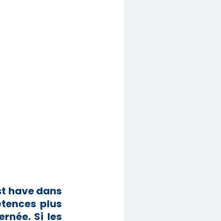
st have dans
tences plus
rnée. Si les