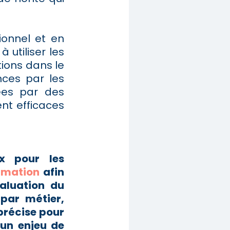
ionnel et en
à utiliser les
tions dans le
nces par les
ées par des
nt efficaces
ux pour les
rmation
afin
valuation du
par métier,
précise pour
 un enjeu de