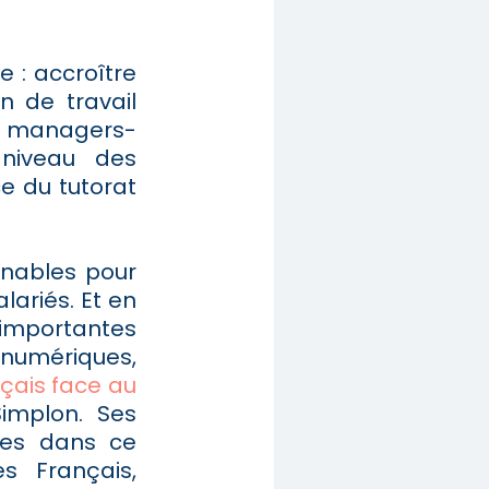
e : accroître
n de travail
 managers-
 niveau des
e du tutorat
nnables pour
ariés. Et en
 importantes
 numériques,
nçais face au
implon. Ses
ces dans ce
s Français,