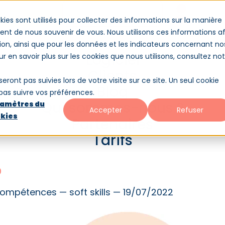
Démo
Contact
Conne
kies sont utilisés pour collecter des informations sur la manière
nt de nous souvenir de vous. Nous utilisons ces informations af
ion, ainsi que pour les données et les indicateurs concernant no
es-nous ?
Partenaires
Tarifs
Logiciel
our en savoir plus sur les cookies que nous utilisons, consultez no
Clients
seront pas suivies lors de votre visite sur ce site. Un seul cookie
Blog
 pas suivre vos préférences.
Qui sommes-nous ?
amètres du
Accepter
Refuser
kies
Partenaires
ences numériques : un axe
Tarifs
on à privilégier
ompétences — soft skills — 19/07/2022