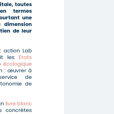
itale, toutes
en termes
pourtant une
a dimension
ien de leur
t action Lab
it les
Etats
n écologique
on : œuvrer à
service de
utonomie de
un
livre blanc
s concrètes