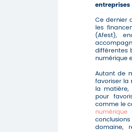
entreprises
Ce dernier a
les finance
(Afest), 
accompagna
différentes
numérique e
Autant de m
favoriser l
la matière,
pour favori
comme le c
numérique
»
conclusion
domaine, r