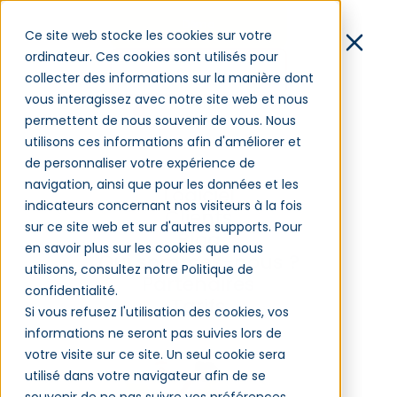
Démo
Ce site web stocke les cookies sur votre
ordinateur. Ces cookies sont utilisés pour
Contact
collecter des informations sur la manière dont
vous interagissez avec notre site web et nous
Connexion
permettent de nous souvenir de vous. Nous
utilisons ces informations afin d'améliorer et
de personnaliser votre expérience de
Culture apprenante : les
navigation, ainsi que pour les données et les
Logiciel
conseils des experts
indicateurs concernant nos visiteurs à la fois
Clients
sur ce site web et sur d'autres supports. Pour
Blog
en savoir plus sur les cookies que nous
Qui sommes-nous ?
utilisons, consultez notre Politique de
Partenaires
Gestion des compétences – GPEC –
confidentialité.
Tarifs
07/11/2023
Si vous refusez l'utilisation des cookies, vos
informations ne seront pas suivies lors de
votre visite sur ce site. Un seul cookie sera
utilisé dans votre navigateur afin de se