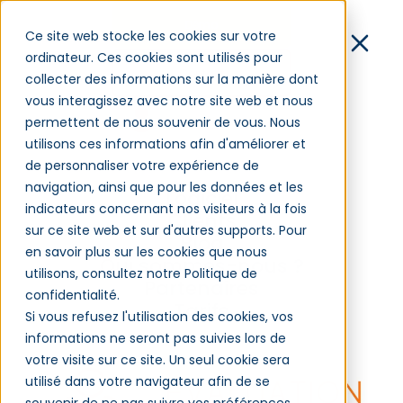
Démo
Ce site web stocke les cookies sur votre
ordinateur. Ces cookies sont utilisés pour
Contact
collecter des informations sur la manière dont
vous interagissez avec notre site web et nous
Connexion
permettent de nous souvenir de vous. Nous
utilisons ces informations afin d'améliorer et
de personnaliser votre expérience de
Évaluation de la
navigation, ainsi que pour les données et les
Logiciel
formation : arrêtons de
indicateurs concernant nos visiteurs à la fois
Clients
sur ce site web et sur d'autres supports. Pour
théoriser, faisons-la
Blog
en savoir plus sur les cookies que nous
Qui sommes-nous ?
vraiment !
utilisons, consultez notre Politique de
Partenaires
confidentialité.
Tarifs
Si vous refusez l'utilisation des cookies, vos
informations ne seront pas suivies lors de
votre visite sur ce site. Un seul cookie sera
utilisé dans votre navigateur afin de se