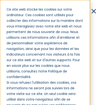
Démo
Ce site web stocke les cookies sur votre
ordinateur. Ces cookies sont utilisés pour
Contact
collecter des informations sur la manière dont
vous interagissez avec notre site web et nous
Connexion
permettent de nous souvenir de vous. Nous
utilisons ces informations afin d'améliorer et
de personnaliser votre expérience de
Formation en ligne : les
navigation, ainsi que pour les données et les
Logiciel
raisons du succès
indicateurs concernant nos visiteurs à la fois
Clients
sur ce site web et sur d'autres supports. Pour
Blog
en savoir plus sur les cookies que nous
Qui sommes-nous ?
utilisons, consultez notre Politique de
Partenaires
Gestion de la formation – 09/12/2024
confidentialité.
Tarifs
Si vous refusez l'utilisation des cookies, vos
informations ne seront pas suivies lors de
votre visite sur ce site. Un seul cookie sera
utilisé dans votre navigateur afin de se