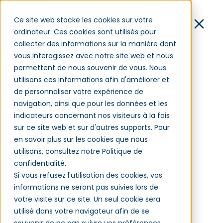
Démo
Ce site web stocke les cookies sur votre
ordinateur. Ces cookies sont utilisés pour
Contact
collecter des informations sur la manière dont
vous interagissez avec notre site web et nous
Connexion
permettent de nous souvenir de vous. Nous
utilisons ces informations afin d'améliorer et
de personnaliser votre expérience de
Gestion administrative
navigation, ainsi que pour les données et les
Logiciel
de la formation :
indicateurs concernant nos visiteurs à la fois
Clients
sur ce site web et sur d'autres supports. Pour
comment reprendre le
Blog
en savoir plus sur les cookies que nous
Qui sommes-nous ?
contrôle (et libérer enfin
utilisons, consultez notre Politique de
Partenaires
confidentialité.
du temps)
Tarifs
Si vous refusez l'utilisation des cookies, vos
informations ne seront pas suivies lors de
votre visite sur ce site. Un seul cookie sera
utilisé dans votre navigateur afin de se
Gestion de la for
mation - 12/02/2026