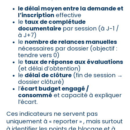
le délai moyen entre la demande et
l’inscription
effective
le
taux de complétude
documentaire
par session (à J-1 /
à J+7)
le
nombre de relances manuelles
nécessaires par dossier (objectif :
tendre vers 0)
le
taux de réponse aux évaluations
(et délai d’obtention)
le
délai de clôture
(fin de session →
dossier clôturé)
l’
écart budget engagé /
consommé
et capacité à expliquer
l’écart.
Ces indicateurs ne servent pas
uniquement à « reporter » , mais surtout
à identifier les points de blocage et à