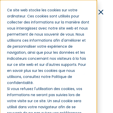
Démo
Ce site web stocke les cookies sur votre
ordinateur. Ces cookies sont utilisés pour
Contact
collecter des informations sur la manière dont
vous interagissez avec notre site web et nous
Connexion
permettent de nous souvenir de vous. Nous
utilisons ces informations afin d'améliorer et
de personnaliser votre expérience de
Immersive learning : le
navigation, ainsi que pour les données et les
Logiciel
virtuel au service des
indicateurs concernant nos visiteurs à la fois
Clients
sur ce site web et sur d'autres supports. Pour
compétences
Blog
en savoir plus sur les cookies que nous
Qui sommes-nous ?
utilisons, consultez notre Politique de
Partenaires
confidentialité.
Tarifs
Si vous refusez l'utilisation des cookies, vos
Gestion des compétences – GPEC –
informations ne seront pas suivies lors de
31/01/2023
votre visite sur ce site. Un seul cookie sera
utilisé dans votre navigateur afin de se