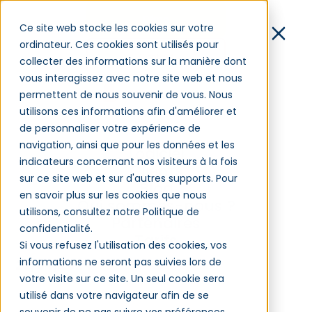
Démo
Ce site web stocke les cookies sur votre
ordinateur. Ces cookies sont utilisés pour
Contact
collecter des informations sur la manière dont
vous interagissez avec notre site web et nous
Connexion
permettent de nous souvenir de vous. Nous
utilisons ces informations afin d'améliorer et
de personnaliser votre expérience de
L’IA, un enjeu de
navigation, ainsi que pour les données et les
Logiciel
formation qui reste à
indicateurs concernant nos visiteurs à la fois
Clients
sur ce site web et sur d'autres supports. Pour
relever
Blog
en savoir plus sur les cookies que nous
Qui sommes-nous ?
utilisons, consultez notre Politique de
Partenaires
confidentialité.
Tarifs
Si vous refusez l'utilisation des cookies, vos
Gestion des compétences — Formation —
informations ne seront pas suivies lors de
22/04/2024
votre visite sur ce site. Un seul cookie sera
utilisé dans votre navigateur afin de se