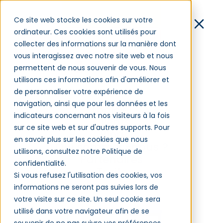
Démo
Ce site web stocke les cookies sur votre
ordinateur. Ces cookies sont utilisés pour
Contact
collecter des informations sur la manière dont
vous interagissez avec notre site web et nous
Connexion
permettent de nous souvenir de vous. Nous
utilisons ces informations afin d'améliorer et
de personnaliser votre expérience de
La formation en
navigation, ainsi que pour les données et les
Logiciel
entreprise : misez sur
indicateurs concernant nos visiteurs à la fois
Clients
sur ce site web et sur d'autres supports. Pour
l'avenir
Blog
en savoir plus sur les cookies que nous
Qui sommes-nous ?
utilisons, consultez notre Politique de
Partenaires
confidentialité.
Tarifs
Si vous refusez l'utilisation des cookies, vos
Gestion de la formation - 07/08/2025
informations ne seront pas suivies lors de
votre visite sur ce site. Un seul cookie sera
utilisé dans votre navigateur afin de se