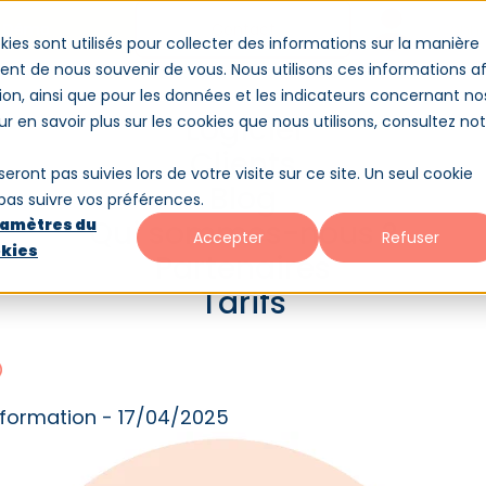
Démo
Contact
Conne
kies sont utilisés pour collecter des informations sur la manière
nt de nous souvenir de vous. Nous utilisons ces informations af
ion, ainsi que pour les données et les indicateurs concernant no
es-nous ?
Partenaires
Tarifs
Logiciel
our en savoir plus sur les cookies que nous utilisons, consultez no
Clients
seront pas suivies lors de votre visite sur ce site. Un seul cookie
Blog
 pas suivre vos préférences.
Qui sommes-nous ?
amètres du
Accepter
Refuser
kies
Partenaires
clage des compétences : un
Tarifs
 stratégique ?
 formation - 17/04/2025