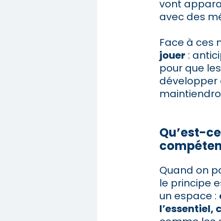
vont apparaî
avec des mé
Face à ces 
jouer
: antic
pour que les
développer 
maintiendro
Qu’est-ce
compétenc
Quand on par
le principe
un espace :
l’essentiel, 