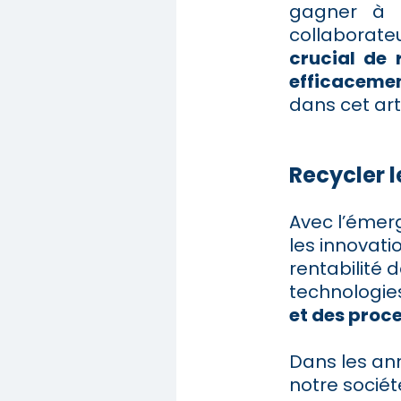
gagner à p
collaborate
crucial de
efficacemen
dans cet arti
Recycler 
Avec l’émerge
les innovati
rentabilité d
technologie
et des proc
Dans les an
notre société