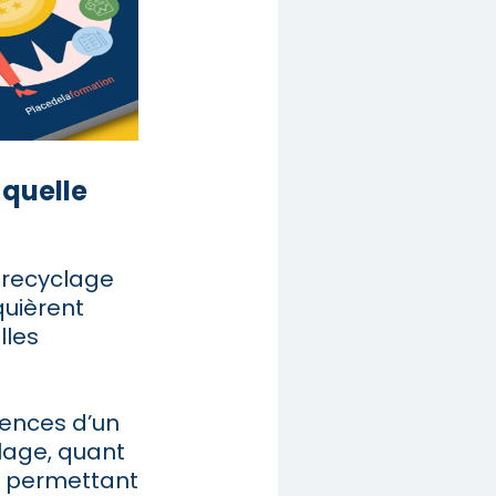
 quelle
 recyclage
quièrent
lles
ences d’un
clage, quant
ui permettant