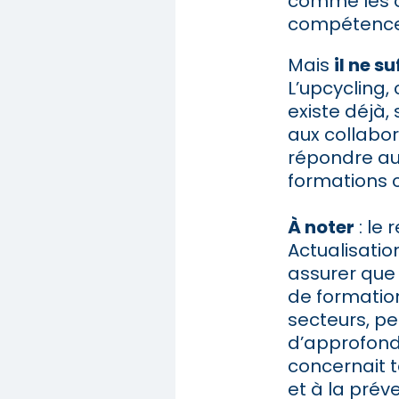
comme les o
compétences
Mais
il ne s
L’upcycling,
existe déjà,
aux collabora
répondre au
formations c
À noter
: le
Actualisati
assurer que 
de formation
secteurs, pe
d’approfondi
concernait t
et à la pré