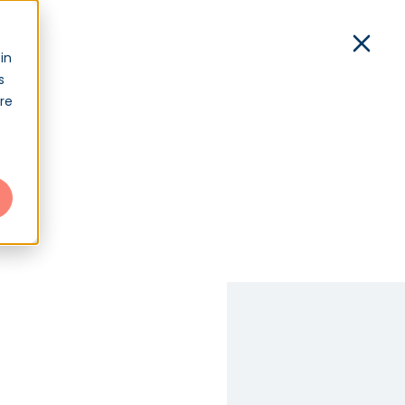
xion
in
s
Démo
Contact
Connexion
tre
e