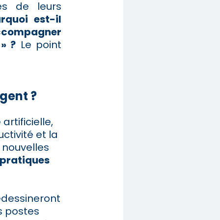
es de leurs
rquoi est-il
accompagner
» ?
Le point
gent ?
rtificielle,
tivité et la
s nouvelles
 pratiques
edessineront
ns postes