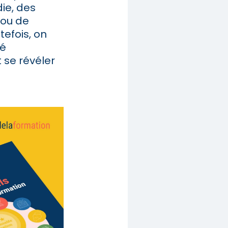
die, des
 ou de
tefois, on
té
 se révéler