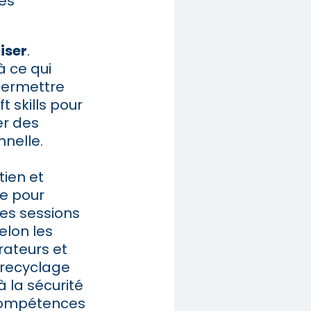
des
riser
.
à ce qui
 permettre
t skills pour
er des
nnelle.
tien et
e pour
Des sessions
elon les
rateurs et
 recyclage
 la sécurité
 compétences