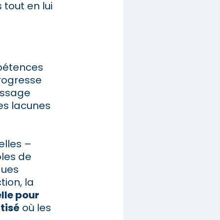
tout en lui
pétences
progresse
issage
es lacunes
elles –
ôles de
ques
ion, la
lle pour
tisé
où les