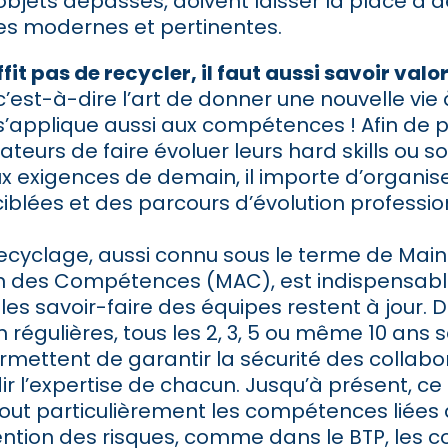
bjets dépassés, doivent laisser la place à 
 modernes et pertinentes.
uffit pas de recycler, il faut aussi savoir valo
 c’est-à-dire l’art de donner une nouvelle vie 
 s’applique aussi aux compétences ! Afin de
teurs de faire évoluer leurs hard skills ou sof
x exigences de demain, il importe d’organis
iblées et des parcours d’évolution professio
 recyclage, aussi connu sous le terme de Main
on des Compétences (MAC), est indispensabl
les savoir-faire des équipes restent à jour. 
 régulières, tous les 2, 3, 5 ou même 10 ans s
rmettent de garantir la sécurité des collabo
r l’expertise de chacun. Jusqu’à présent, ce
out particulièrement les compétences liées à
vention des risques, comme dans le BTP, les