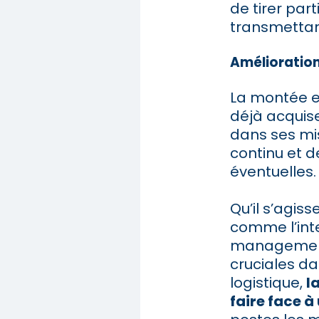
de tirer par
transmettan
Amélioratio
La montée e
déjà acquise
dans ses mi
continu et d
éventuelles.
Qu’il s’agi
comme l’inte
management
cruciales da
logistique,
l
faire face à