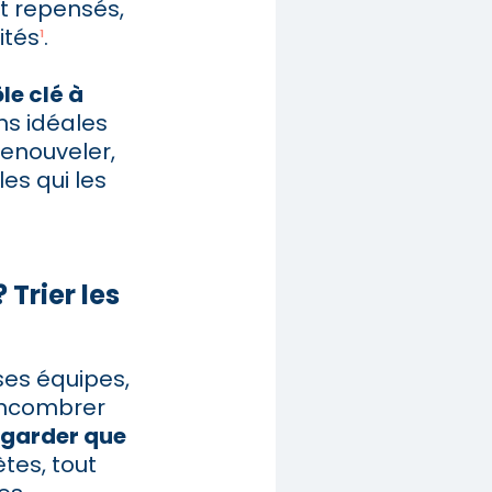
t repensés,
ités
¹
.
le clé à
ons idéales
renouveler,
es qui les
Trier les
ses équipes,
sencombrer
e garder que
ètes, tout