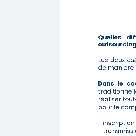
Quelles di
outsourcing
Les deux
ou
de manière t
Dans le cas
traditionne
réaliser tou
pour le comp
- inscriptio
- transmissi