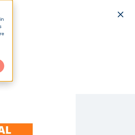
xion
in
s
Démo
Contact
Connexion
tre
ionnel