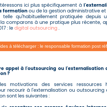
téressons ici plus spécifiquement à
l'external
la formation
ou de la gestion administrative et
n telle qu'habituellement pratiquée depuis u
 la comparons à une pratique plus récente, a
17 : le
digital outsourcing
.
ides à télécharger : le responsable formation post r
re appel à l'outsourcing ou l'externalisation 
ion ?
ales motivations des services ressources
ur recourir à l'externalisation ou outsourcing 
on sont les suivantes :