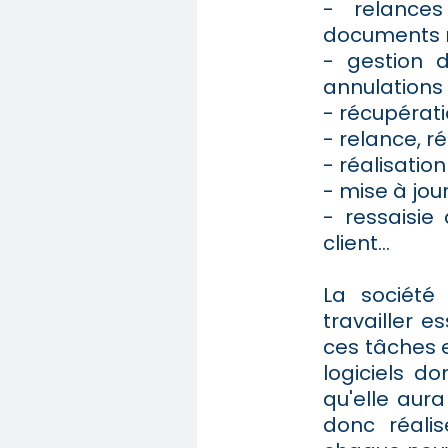
- relance
documents m
- gestion 
annulations 
- récupérati
- relance, r
- réalisation
- mise à jour
- ressaisie
client...
La société
travailler 
ces tâches e
logiciels do
qu'elle aur
donc réalis