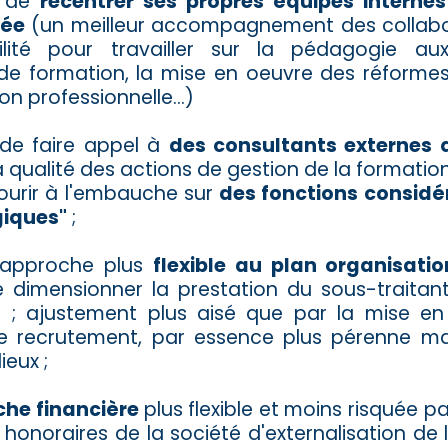
é de
recentrer ses propres équipes internes
tée
(un meilleur accompagnement des collabor
ilité pour travailler sur la pédagogie a
de formation, la mise en oeuvre des réformes
on professionnelle...)
 de faire appel à
des consultants externes q
a qualité des actions de gestion de la formation
ourir à l'embauche sur
des fonctions consid
giques"
;
 approche plus
flexible au plan organisatio
de dimensionner la prestation du sous-traitan
 ; ajustement plus aisé que par la mise en
e recrutement, par essence plus pérenne mai
ieux ;
he financière
plus flexible et moins risquée p
 honoraires de la société d'externalisation de