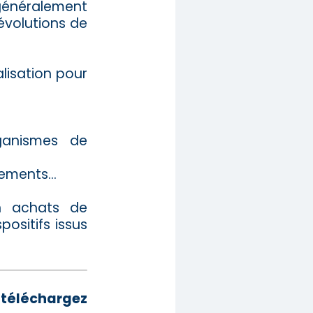
 généralement
évolutions de
alisation pour
rganismes de
ements...
en achats de
positifs issus
éléchargez