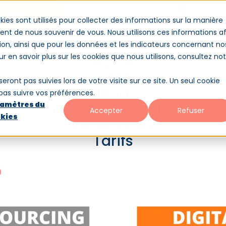
Démo
Contact
Conne
kies sont utilisés pour collecter des informations sur la manière
nt de nous souvenir de vous. Nous utilisons ces informations af
ion, ainsi que pour les données et les indicateurs concernant no
es-nous ?
Partenaires
Tarifs
Logiciel
our en savoir plus sur les cookies que nous utilisons, consultez no
Clients
seront pas suivies lors de votre visite sur ce site. Un seul cookie
Blog
 pas suivre vos préférences.
Qui sommes-nous ?
amètres du
Accepter
Refuser
kies
Partenaires
cing de la formation tradit
Tarifs
tal outsourcing ?