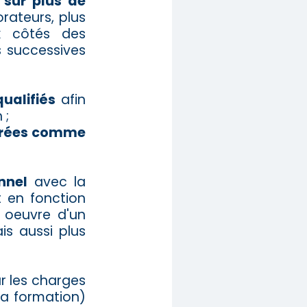
 sur plus de
ateurs, plus
ux côtés des
 successives
ualifiés
afin
 ;
érées comme
nnel
avec la
t en fonction
 oeuvre d'un
s aussi plus
ar les charges
 la formation)