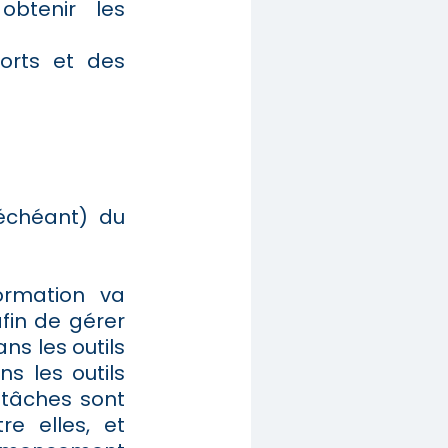
btenir les
orts et des
 échéant) du
ormation va
fin de gérer
ns les outils
ns les outils
 tâches sont
re elles, et