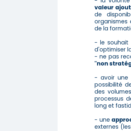
- la volont
valeur ajou
de disponib
organismes 
de la formati
- le souhait
d'optimiser l
-
ne pas rec
"non straté
- avoir une
possibilité 
des volumes
processus d
long et fastid
- une
approc
externes (les