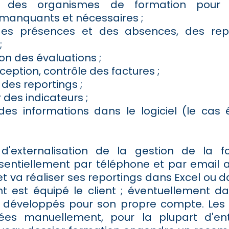
s des organismes de formation pour o
anquants et nécessaires ;
des présences et des absences, des rep
;
on des évaluations ;
éception, contrôle des factures ;
 des reportings ;
 des indicateurs ;
 des informations dans le logiciel (le cas
 d'externalisation de la gestion de la f
essentiellement par téléphone et par email a
t va réaliser ses reportings dans Excel ou da
nt est équipé le client ; éventuellement da
a développés pour son propre compte.
Les
ées manuellement, pour la plupart d'ent