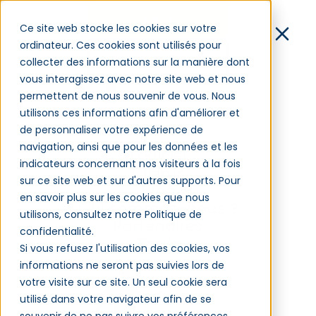
Démo
Ce site web stocke les cookies sur votre
ordinateur. Ces cookies sont utilisés pour
Contact
collecter des informations sur la manière dont
vous interagissez avec notre site web et nous
Connexion
permettent de nous souvenir de vous. Nous
utilisons ces informations afin d'améliorer et
de personnaliser votre expérience de
Premier bilan de la loi «
navigation, ainsi que pour les données et les
Logiciel
Avenir professionnel »
indicateurs concernant nos visiteurs à la fois
Clients
sur ce site web et sur d'autres supports. Pour
Blog
en savoir plus sur les cookies que nous
Qui sommes-nous ?
utilisons, consultez notre Politique de
Partenaires
Gestion de la formation - Réforme
confidentialité.
Tarifs
formation
Si vous refusez l'utilisation des cookies, vos
informations ne seront pas suivies lors de
votre visite sur ce site. Un seul cookie sera
utilisé dans votre navigateur afin de se