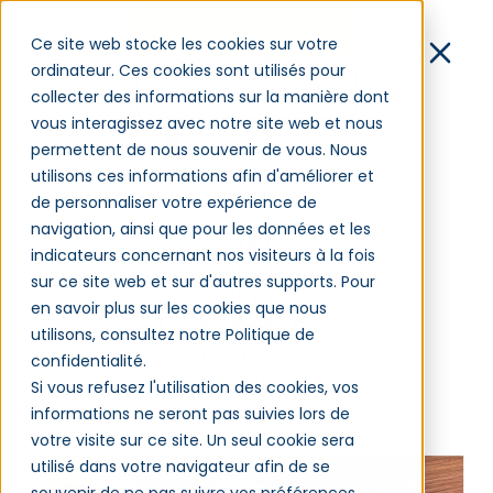
Démo
Ce site web stocke les cookies sur votre
ordinateur. Ces cookies sont utilisés pour
Contact
collecter des informations sur la manière dont
vous interagissez avec notre site web et nous
Connexion
permettent de nous souvenir de vous. Nous
Formation blended
utilisons ces informations afin d'améliorer et
de personnaliser votre expérience de
Une formation blended combine les
navigation, ainsi que pour les données et les
Logiciel
indicateurs concernant nos visiteurs à la fois
activités des séances en présentiel et
Clients
sur ce site web et sur d'autres supports. Pour
en distanciel. Elle permet de mixer les
Blog
en savoir plus sur les cookies que nous
méthodes d’apprentissage en
Qui sommes-nous ?
utilisons, consultez notre Politique de
alternant le partage d’expériences et
Partenaires
confidentialité.
l'autonomie. Définition de la formation
Tarifs
Si vous refusez l'utilisation des cookies, vos
blended.
informations ne seront pas suivies lors de
votre visite sur ce site. Un seul cookie sera
utilisé dans votre navigateur afin de se