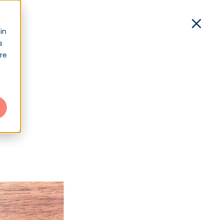
xion
in
s
Démo
Contact
Connexion
tre
 prévisionnelle des emplois et des