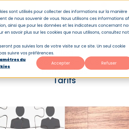
Démo
Contact
Conne
kies sont utilisés pour collecter des informations sur la manière
nt de nous souvenir de vous. Nous utilisons ces informations af
ion, ainsi que pour les données et les indicateurs concernant no
es-nous ?
Partenaires
Tarifs
Logiciel
our en savoir plus sur les cookies que nous utilisons, consultez no
Clients
seront pas suivies lors de votre visite sur ce site. Un seul cookie
Blog
 pas suivre vos préférences.
GPEC
Qui sommes-nous ?
amètres du
Accepter
Refuser
kies
Partenaires
 invitées à mettre en œuvre une gestion
Tarifs
esoin pour leur développement. Définition.