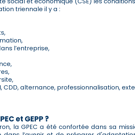
é social et économique (CSE) les conditions d
ion triennale il y a :
s,
rmation,
ans l’entreprise,
ence,
res,
site,
I, CDD, alternance, professionnalisation, exte
GPEC et GEPP ?
ron, la GPEC a été confortée dans sa missi
 dans l’avenir et de préparer d'adaptation