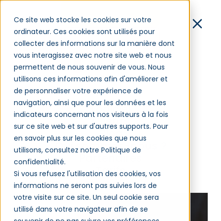
Démo
Ce site web stocke les cookies sur votre
ordinateur. Ces cookies sont utilisés pour
Contact
collecter des informations sur la manière dont
vous interagissez avec notre site web et nous
Connexion
permettent de nous souvenir de vous. Nous
SIRH
utilisons ces informations afin d'améliorer et
de personnaliser votre expérience de
Un SIRH, système d’information sur les
navigation, ainsi que pour les données et les
Logiciel
indicateurs concernant nos visiteurs à la fois
ressources humaines, permet de
Clients
sur ce site web et sur d'autres supports. Pour
collecter, traiter et gérer les données
Blog
en savoir plus sur les cookies que nous
des collaborateurs. Pour ce qui
Qui sommes-nous ?
utilisons, consultez notre Politique de
concerne la formation, il en facilite la
Partenaires
confidentialité.
gestion et l’organisation. Définition.
Tarifs
Si vous refusez l'utilisation des cookies, vos
informations ne seront pas suivies lors de
votre visite sur ce site. Un seul cookie sera
utilisé dans votre navigateur afin de se