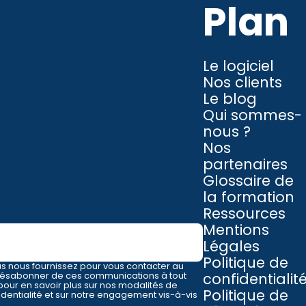
Plan
Le logiciel
Nos clients
Le blog
Qui sommes-
nous ?
Nos
partenaires
Glossaire de
la formation
Ressources
Mentions
Légales
Politique de
 nous fournissez pour vous contacter au
s désabonner de ces communications à tout
confidentialit
pour en savoir plus sur nos modalités de
Politique de
dentialité et sur notre engagement vis-à-vis