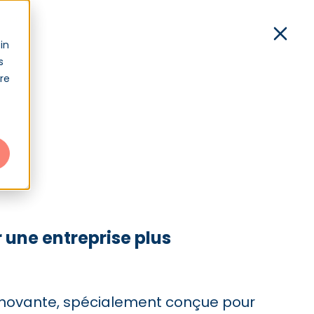
xion
in
s
Démo
Contact
Connexion
tre
 une entreprise plus
innovante, spécialement conçue pour