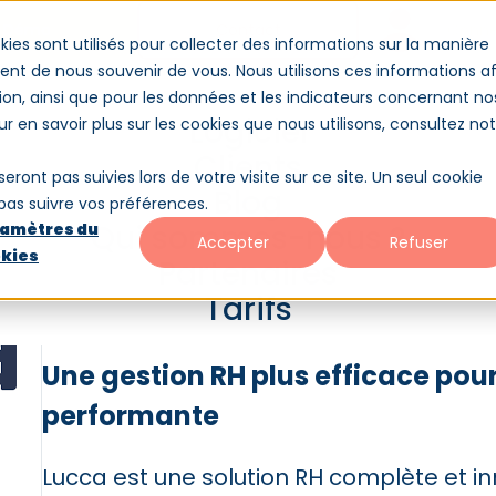
Démo
Contact
Conne
kies sont utilisés pour collecter des informations sur la manière
nt de nous souvenir de vous. Nous utilisons ces informations af
ion, ainsi que pour les données et les indicateurs concernant no
es-nous ?
Partenaires
Tarifs
Logiciel
our en savoir plus sur les cookies que nous utilisons, consultez no
Clients
seront pas suivies lors de votre visite sur ce site. Un seul cookie
Blog
 pas suivre vos préférences.
Qui sommes-nous ?
amètres du
Accepter
Refuser
kies
Partenaires
Lucca
Tarifs
Une gestion RH plus efficace pour
performante
Lucca est une solution RH complète et 