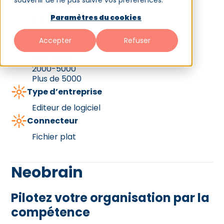
souvenir de ne pas suivre vos préférences.
Type de modules
Paramètres du cookies
Entretiens
GEPP
Accepter
Refuser
Cible client
500-2000
2000-5000
Plus de 5000
Type d’entreprise
Editeur de logiciel
Connecteur
Fichier plat
Neobrain
Pilotez votre organisation par la
compétence