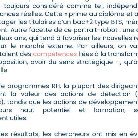
e toujours considéré comme tel, indépe
nces réelles. Cette « prime au diplôme et a
ager les titulaires d’un bac+2 type BTS, mê
t. Autre facette de ce portrait-robot : une
deux ans, qui tend à favoriser les nouvelles r
ur le marché externe. Par ailleurs, on 
 talent des
compétences
liées à la transfor
position, avoir du sens stratégique –, qu’à
lle.
e programmes RH, la plupart des dirigean
ent la valeur des actions de détection 
ts), tandis que les actions de développemen
ours haut potentiel et formation, s
 utiles.
 les résultats, les chercheurs ont mis en é