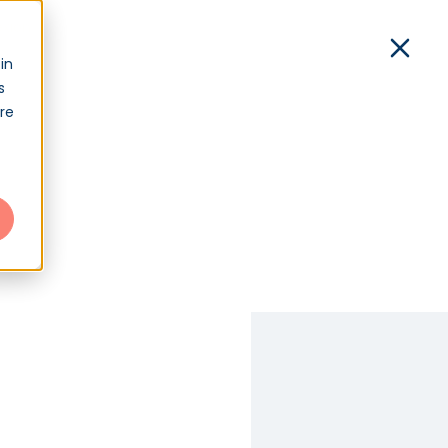
xion
in
s
Démo
Contact
Connexion
tre
res ?