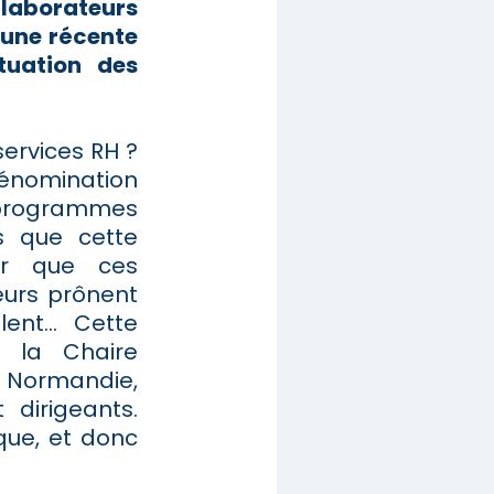
aborateurs
’une récente
tuation des
services RH ?
dénomination
s programmes
s que cette
er que ces
eurs prônent
lent… Cette
 la Chaire
 Normandie,
dirigeants.
que, et donc