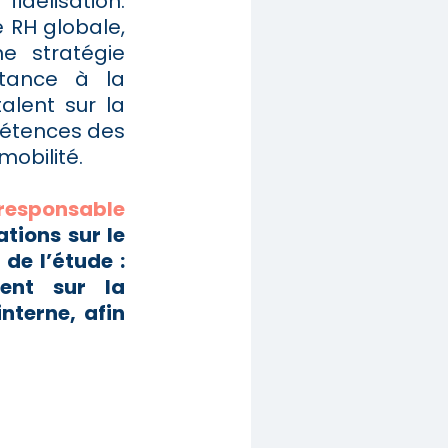
fidélisation.
e RH globale,
e stratégie
rtance à la
alent sur la
pétences des
mobilité.
responsable
tions sur le
de l’étude :
ent sur la
terne, afin