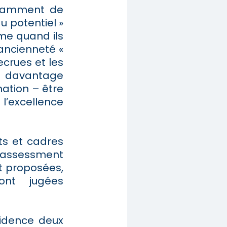
ndamment de
u potentiel »
me quand ils
 ancienneté «
ecrues et les
va davantage
mation – être
 l’excellence
ts et cadres
(assessment
t proposées,
ont jugées
vidence deux