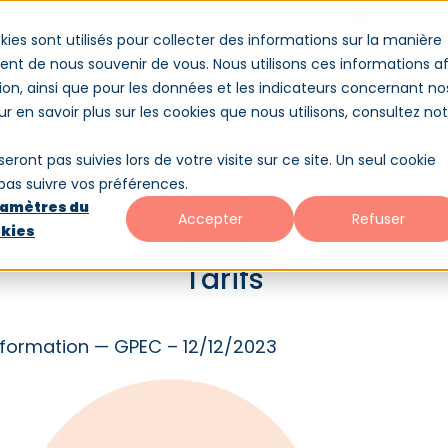
Démo
Contact
Conne
kies sont utilisés pour collecter des informations sur la manière
nt de nous souvenir de vous. Nous utilisons ces informations af
ion, ainsi que pour les données et les indicateurs concernant no
es-nous ?
Partenaires
Tarifs
Logiciel
our en savoir plus sur les cookies que nous utilisons, consultez no
Clients
seront pas suivies lors de votre visite sur ce site. Un seul cookie
Blog
 pas suivre vos préférences.
Qui sommes-nous ?
amètres du
Accepter
Refuser
kies
Partenaires
: des talents comme les aut
Tarifs
 formation — GPEC – 12/12/2023