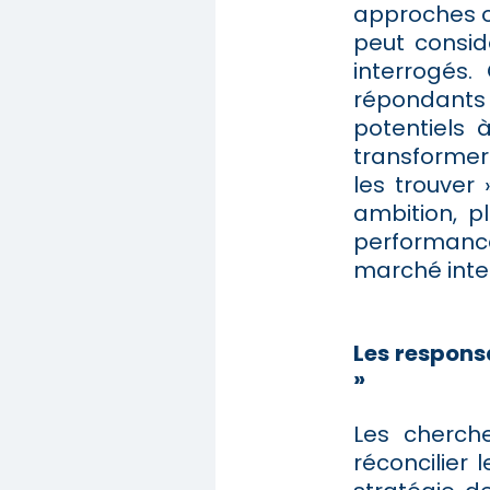
approches o
peut consid
interrogés.
répondants 
potentiels 
transformer
les trouver
ambition, pl
performances
marché inter
Les respons
»
Les cherch
réconcilier 