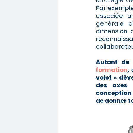
stratégie de
Par exemple,
associée à
générale d
dimension c
reconnaissa
collaborateu
Autant de 
formation
,
volet « dév
des axes 
conception
de donner to