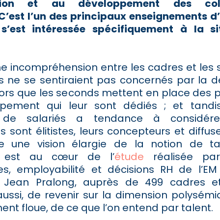
ication et au développement des coll
C’est l’un des principaux enseignements d
 s’est intéressée spécifiquement à la si
une incompréhension entre les cadres et les 
s ne se sentiraient pas concernés par la 
alors que les seconds mettent en place de
pement qui leur sont dédiés ; et tandi
n de salariés a tendance à considér
sont élitistes, leurs concepteurs et diffus
re une vision élargie de la notion de ta
e est au cœur de l’
étude
réalisée par
s, employabilité et décisions RH de l’EM
r Jean Pralong, auprès de 499 cadres et 
 aussi, de revenir sur la dimension polysémi
ent floue, de ce que l’on entend par talent.