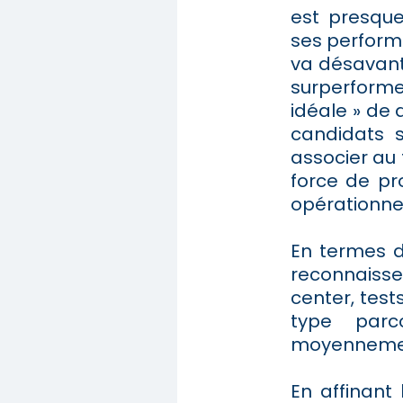
est presqu
ses performa
va désavant
surperformen
idéale » de 
candidats s
associer au
force de pro
opérationne
En termes d
reconnaiss
center, tes
type parc
moyennement
En affinant