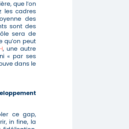
re, que l’on
z les cadres
 moyenne des
nts sont des
rôle sera de
e qu’on peut
H
, une autre
ini « par ses
rouve dans le
éveloppement
ler ce gap,
, in fine, la