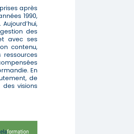
prises après
 années 1990,
Aujourd’hui,
 gestion des
et avec ses
son contenu,
es ressources
récompensées
Normandie. En
rutement, de
 des visions