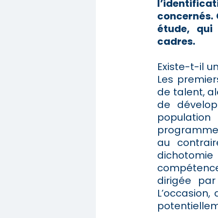
l’identif
concernés. 
étude, qui
cadres.
Existe-t-il 
Les premier
de talent, 
de dévelop
populatio
programmes 
au contrai
dichotomi
compétence
dirigée pa
L’occasion,
potentiellem