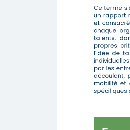
Ce terme s’
un rapport r
et consacré
chaque orga
talents, d
propres cri
l’idée de ta
individuell
par les entr
découlent, 
mobilité et
spécifiques 