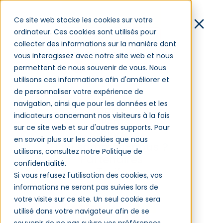
Démo
Ce site web stocke les cookies sur votre
ordinateur. Ces cookies sont utilisés pour
Contact
collecter des informations sur la manière dont
vous interagissez avec notre site web et nous
Connexion
permettent de nous souvenir de vous. Nous
utilisons ces informations afin d'améliorer et
de personnaliser votre expérience de
L’IA va-t-elle vraiment
navigation, ainsi que pour les données et les
Logiciel
remplacer les tuteurs en
indicateurs concernant nos visiteurs à la fois
Clients
sur ce site web et sur d'autres supports. Pour
entreprise ?
Blog
en savoir plus sur les cookies que nous
Qui sommes-nous ?
utilisons, consultez notre Politique de
Partenaires
confidentialité.
Tarifs
Si vous refusez l'utilisation des cookies, vos
Gestion de la formation - 16/01/2025
informations ne seront pas suivies lors de
votre visite sur ce site. Un seul cookie sera
utilisé dans votre navigateur afin de se